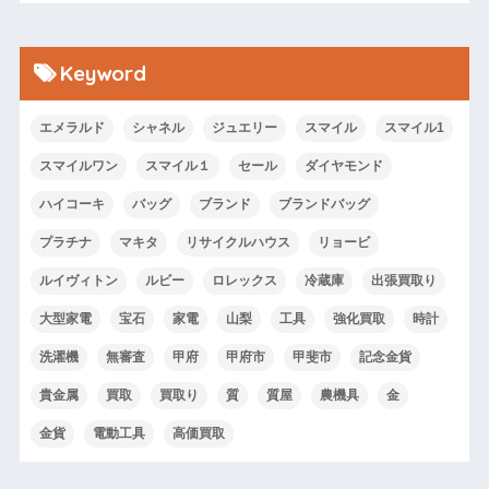
Keyword
エメラルド
シャネル
ジュエリー
スマイル
スマイル1
スマイルワン
スマイル１
セール
ダイヤモンド
ハイコーキ
バッグ
ブランド
ブランドバッグ
プラチナ
マキタ
リサイクルハウス
リョービ
ルイヴィトン
ルビー
ロレックス
冷蔵庫
出張買取り
大型家電
宝石
家電
山梨
工具
強化買取
時計
洗濯機
無審査
甲府
甲府市
甲斐市
記念金貨
貴金属
買取
買取り
質
質屋
農機具
金
金貨
電動工具
高価買取