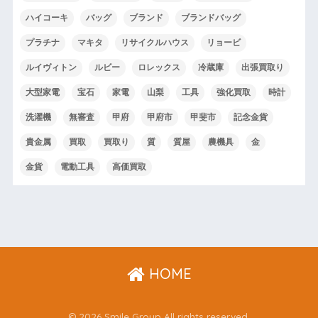
ハイコーキ
バッグ
ブランド
ブランドバッグ
プラチナ
マキタ
リサイクルハウス
リョービ
ルイヴィトン
ルビー
ロレックス
冷蔵庫
出張買取り
大型家電
宝石
家電
山梨
工具
強化買取
時計
洗濯機
無審査
甲府
甲府市
甲斐市
記念金貨
貴金属
買取
買取り
質
質屋
農機具
金
金貨
電動工具
高価買取
HOME
© 2026 Smile Group All rights reserved.