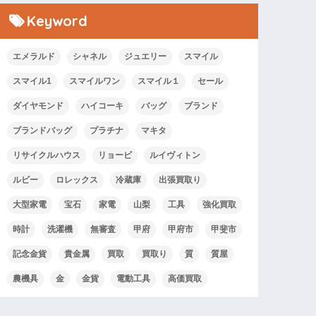
Keyword
エメラルド
シャネル
ジュエリー
スマイル
スマイル1
スマイルワン
スマイル１
セール
ダイヤモンド
ハイコーキ
バッグ
ブランド
ブランドバッグ
プラチナ
マキタ
リサイクルハウス
リョービ
ルイヴィトン
ルビー
ロレックス
冷蔵庫
出張買取り
大型家電
宝石
家電
山梨
工具
強化買取
時計
洗濯機
無審査
甲府
甲府市
甲斐市
記念金貨
貴金属
買取
買取り
質
質屋
農機具
金
金貨
電動工具
高価買取