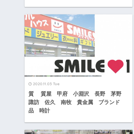
2020.11.03 Tue
質 質屋 甲府 小淵沢 長野 茅野
諏訪 佐久 南牧 貴金属 ブランド
品 時計