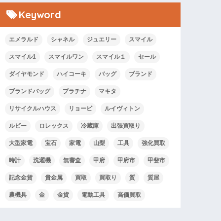
Keyword
エメラルド
シャネル
ジュエリー
スマイル
スマイル1
スマイルワン
スマイル１
セール
ダイヤモンド
ハイコーキ
バッグ
ブランド
ブランドバッグ
プラチナ
マキタ
リサイクルハウス
リョービ
ルイヴィトン
ルビー
ロレックス
冷蔵庫
出張買取り
大型家電
宝石
家電
山梨
工具
強化買取
時計
洗濯機
無審査
甲府
甲府市
甲斐市
記念金貨
貴金属
買取
買取り
質
質屋
農機具
金
金貨
電動工具
高価買取